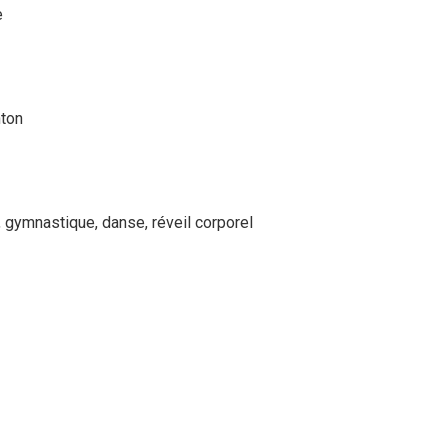
e
nton
e, gymnastique, danse, réveil corporel