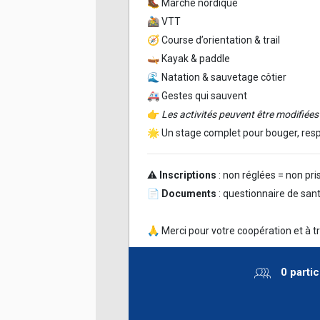
🥾 Marche nordique
🚵 VTT
🧭 Course d’orientation & trail
🛶 Kayak & paddle
🌊 Natation & sauvetage côtier
🚑 Gestes qui sauvent
👉
Les activités peuvent être modifiées
🌟 Un stage complet pour bouger, resp
⚠️
Inscriptions
: non réglées = non pr
📄
Documents
: questionnaire de san
🙏 Merci pour votre coopération et à t
0 partic