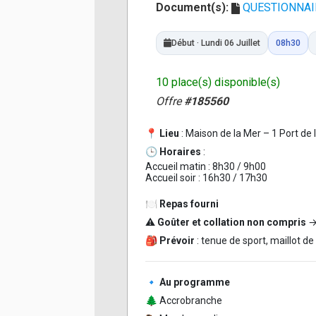
Document(s):
QUESTIONNAIR
Début · Lundi 06 Juillet
08h30
10 place(s) disponible(s)
Offre
#185560
📍
Lieu
: Maison de la Mer – 1 Port de
🕒
Horaires
:
Accueil matin : 8h30 / 9h00
Accueil soir : 16h30 / 17h30
🍽️
Repas fourni
⚠️
Goûter et collation non compris
→ 
🎒
Prévoir
: tenue de sport, maillot d
🔹
Au programme
🌲 Accrobranche