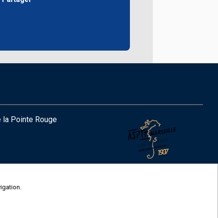
e la Pointe Rouge
2026
@gmail.com
© COMITI -
CGVU
igation.
OPTIMISÉ POUR CHROME ET FIREFOX