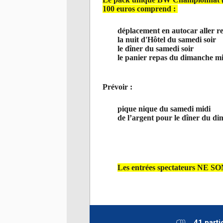
100 euros comprend :
déplacement en autocar aller r
la nuit d'Hôtel du samedi soir
le dîner du samedi soir
le panier repas du dimanche m
Prévoir :
pique nique du samedi midi
de l’argent pour le dîner du d
Les entrées spectateurs NE
41 parti