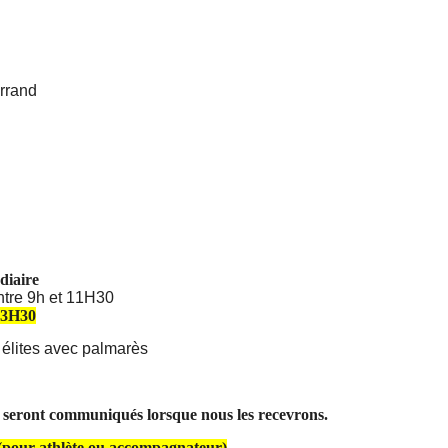
errand
diaire
ntre 9h et 11H30
13H30
élites avec palmarès
s seront communiqués lorsque nous les recevrons.
pour athlète ou accompagnateur)