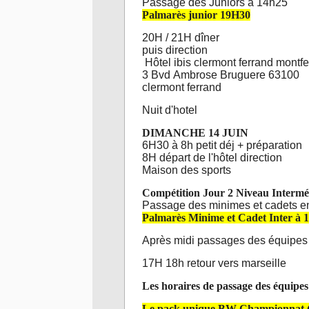
Passage des Juniors à 14h25
Palmarès junior 19H30
20H / 21H dîner
puis direction
Hôtel ibis clermont ferrand montf
3 Bvd Ambrose Bruguere 63100
clermont ferrand
Nuit d'hotel
DIMANCHE 14 JUIN
6H30 à 8h petit déj + préparation
8H départ de l'hôtel direction
Maison des sports
Compétition Jour 2 Niveau Intermé
Passage des minimes et cadets e
Palmarès Minime et Cadet Inter à 
Après midi passages des équipes 
17H 18h retour vers marseille
Les horaires de passage des équipe
Le pack unique BW Championnat (