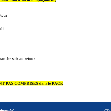
etour
idi
imanche soir au retour
 SONT PAS COMPRISES dans le PACK
cipant(s)