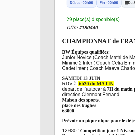
Début · 00h00
Fin · 00h00
Du 
29 place(s) disponible(s)
Offre
#180440
CHAMPIONNAT de FRANCE
BW Équipes qualifiées:
Junior Novice (Coach Mathilde Ma
Minime 2 Inter ( Coach Celia Em
Cadet Inter ( Coach Maeva Charlo
SAMEDI 13 JUIN
RDV à
6h30 du MATIN
départ de l’autocar à
7H du matin p
direction Clermont Ferrand
Maison des sports,
place des bughes
63000
Prévoir un pique nique pour le déje
12H30 :
Compétition jour 1
Niveau