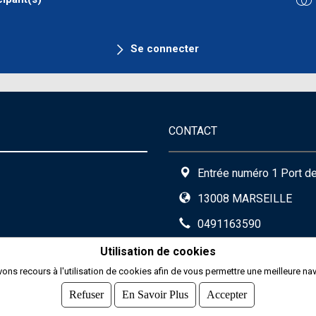
Se connecter
CONTACT
Entrée numéro 1 Port d
13008 MARSEILLE
0491163590
aspttmarseille.comiti
Utilisation de cookies
ons recours à l'utilisation de cookies afin de vous permettre une meilleure nav
Formulaire de contact
Refuser
En Savoir Plus
Accepter
PDF attaché par l'asso